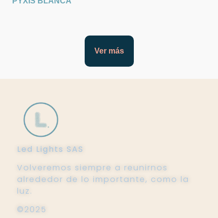
PYXIS BLANCA
Ver más
Led Lights SAS
Volveremos siempre a reunirnos
alrededor de lo importante, como la
luz.
©2025